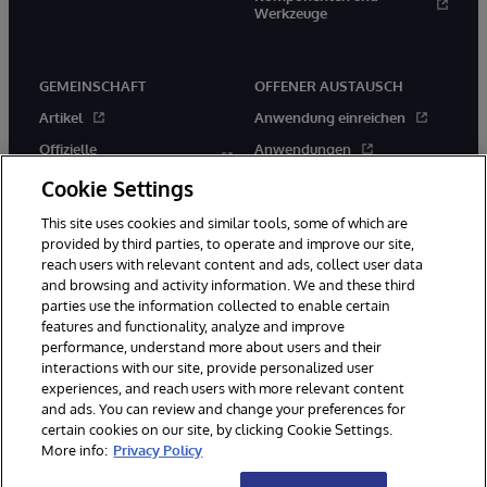
Werkzeuge
GEMEINSCHAFT
OFFENER AUSTAUSCH
Artikel
Anwendung einreichen
Offizielle
Anwendungen
Veröffentlichungen
Wettbewerbe
Cookie Settings
Veranstaltungen
Neuerscheinungen
This site uses cookies and similar tools, some of which are
Mitglieder
provided by third parties, to operate and improve our site,
Bewährte Verfahren
reach users with relevant content and ads, collect user data
and browsing and activity information. We and these third
parties use the information collected to enable certain
features and functionality, analyze and improve
performance, understand more about users and their
interactions with our site, provide personalized user
experiences, and reach users with more relevant content
© 1996-2026 InterSystems Corporation, Boston, MA. Alle Rechte
and ads. You can review and change your preferences for
vorbehalten.
certain cookies on our site, by clicking Cookie Settings.
More info:
Privacy Policy