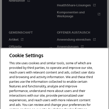
Newsletter
HealthShare-Lösungen
Komponenten und
Werkzeuge
GEMEINSCHAFT
OFFENER AUSTAUSCH
Artikel
Anwendung einreichen
Offizielle
Anwendungen
Veröffentlichungen
Wettbewerbe
Cookie Settings
Veranstaltungen
Neuerscheinungen
This site uses cookies and similar tools, some of which are
Mitglieder
provided by third parties, to operate and improve our site,
Bewährte Verfahren
reach users with relevant content and ads, collect user data
and browsing and activity information. We and these third
parties use the information collected to enable certain
features and functionality, analyze and improve
performance, understand more about users and their
interactions with our site, provide personalized user
experiences, and reach users with more relevant content
© 1996-2026 InterSystems Corporation, Boston, MA. Alle Rechte
and ads. You can review and change your preferences for
vorbehalten.