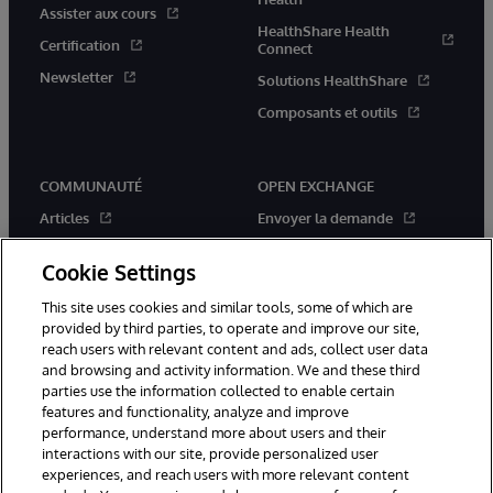
Assister aux cours
HealthShare Health
Certification
Connect
Newsletter
Solutions HealthShare
Composants et outils
COMMUNAUTÉ
OPEN EXCHANGE
Articles
Envoyer la demande
Communiqués officiels
Applications
Cookie Settings
Événements
Concours
This site uses cookies and similar tools, some of which are
Membres
Nouveautés
provided by third parties, to operate and improve our site,
Bonnes pratiques
reach users with relevant content and ads, collect user data
and browsing and activity information. We and these third
parties use the information collected to enable certain
features and functionality, analyze and improve
performance, understand more about users and their
interactions with our site, provide personalized user
experiences, and reach users with more relevant content
1996-$YYY InterSystems Corporation, Boston, MA. Tous droits