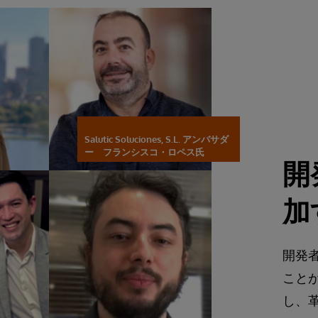
Salutic Soluciones, S.L. アンバサダ
ー フランシスコ・ロペス氏
開
加
開発
こと
し、