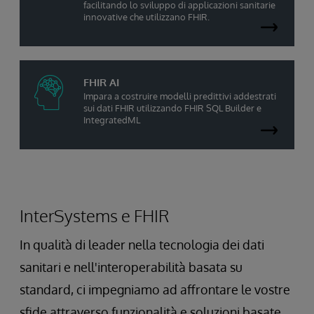
facilitando lo sviluppo di applicazioni sanitarie
innovative che utilizzano FHIR.
FHIR AI
Impara a costruire modelli predittivi addestrati
sui dati FHIR utilizzando FHIR SQL Builder e
IntegratedML
InterSystems e FHIR
In qualità di leader nella tecnologia dei dati
sanitari e nell'interoperabilità basata su
standard, ci impegniamo ad affrontare le vostre
sfide attraverso funzionalità e soluzioni basate