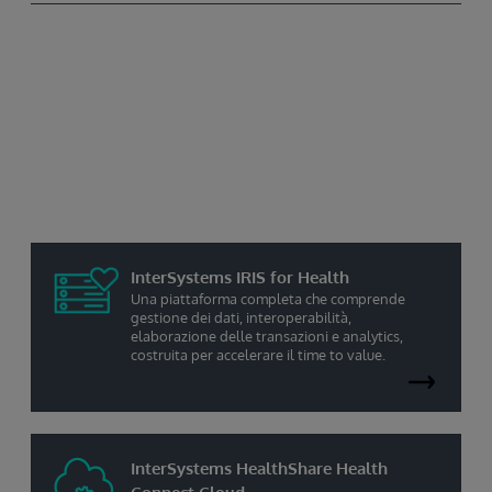
Soluzioni sanitarie nel cloud
Un servizio cloud di motore di integrazione
sanitaria che offre supporto per transazioni ad
alto volume, gestione dei processi
e monitoraggio per supportare applicazioni
mission-critical.
InterSystems IRIS for Health
Una piattaforma completa che comprende
gestione dei dati, interoperabilità,
elaborazione delle transazioni e analytics,
costruita per accelerare il time to value.
InterSystems HealthShare Health