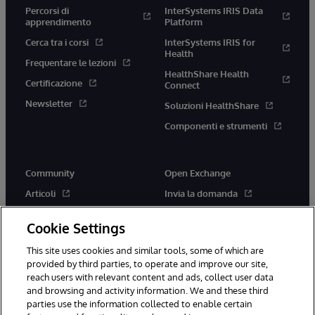
Percorsi di
InterSystems IRIS Data
apprendimento
Platform
Cerca tra i corsi
InterSystems IRIS for
Health
Frequentare le lezioni
HealthShare Health
Certificazione
Connect
Newsletter
Soluzioni HealthShare
Componenti e strumenti
Community
Open Exchange
Articoli
Invia la domanda
Comunicati ufficiali
Applicazioni
Cookie Settings
Eventi
Concorsi
This site uses cookies and similar tools, some of which are
Membri
Novità
provided by third parties, to operate and improve our site,
Migliori pratiche
reach users with relevant content and ads, collect user data
and browsing and activity information. We and these third
parties use the information collected to enable certain