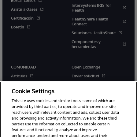
Buscar cursos
InterSystems IRIS for
Asistir a clases
Health
Certificación
HealthShare Health
Connect
Boletín
Soluciones HealthShare
Componentes y
herramientas
COMUNIDAD
Open Exchange
Articulos
Enviar solicitud
Comunicados Oficiales
Aplicaciones
Cookie Settings
Eventos
Concursos
This site uses cookies and similar tools, some of which are
Miembros
Novedades
provided by third parties, to operate and improve our site,
Mejores Prácticas
reach users with relevant content and ads, collect user data
and browsing and activity information. We and these third
parties use the information collected to enable certain
features and functionality, analyze and improve
performance, understand more about users and their